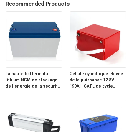
Recommended Products
La haute batterie du
Cellule cylindrique élevée
lithium NCM de stockage
de la puissance 12.8V
de l'énergie de la sécurité
190AH CATL de cycle
24V 500AH de cycle
profond établie dans la
profond avec CE/ROHS a
batterie de BMS Energy
approuvé pour
Storage Lithium pour
l'équipement industriel
Marine Backup