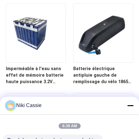
l'affaire 18650 10S6P
10AH 18650 avec le cas de
36V/48V 15AH pour la
PC+ABS pour le scooter
bicyclette électrique
électrique
Imperméable à l'eau sans
Batterie électrique
effet de mémoire batterie
antipluie gauche de
haute puissance 3.2V
remplissage du vélo 18650
202AH Lithium fer
48V15.6AH de C.C 13S6P
phosphate intégré BMS
avec la caisse en
pour équipement de
aluminium pour la
Niki Cassie
mesure
bicyclette électrique
6:39 AM