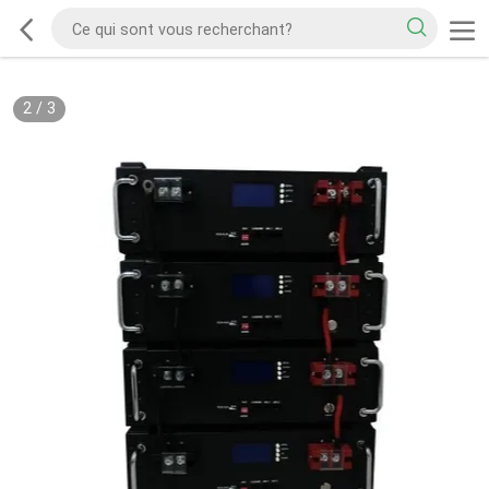
2
/
3