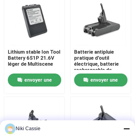
Au sujet de nous
Visite d'usine
Lithium stable Ion Tool
Batterie antipluie
Contrôle de qualité
Battery 6S1P 21.6V
pratique d'outil
léger de Multiscene
électrique, batterie
rechargeable de
Contact USA
perceuse d'ion de Li
envoyer une
envoyer une
demande
demande
Nouvelles
Demandez une citation
Niki Cassie
Centrale portative solaire