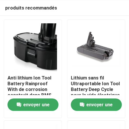
produits recommandés
Anti lithium Ion Tool
Lithium sans fil
Battery Rainproof
Ultraportable Ion Tool
With de corrosion
Battery Deep Cycle
Maison
construit dans BMS
pour le vide électrique
propre
envoyer une
envoyer une
Produits
demande
demande
Vidéos