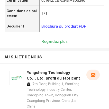
Certification
UL1642, CE,ROHS,MSDS,etc
Conditions de pai
T/T
ement
Brochure du produit PDF
Document
Regardez plus
AU SUJET DE NOUS
Yongsheng Technology
Co.，Ltd. profil du fabricant
7th Floor, Building 1, Wanfeng
Technology Industry Center,
Changping Town, Dongguan City,
Guangdong Province, China ,La
Chine