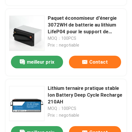
Paquet économiseur d'énergie
3072WH de batterie au lithium
LifeP04 pour le support de
systèmes à la maison de
MOQ：100PCS
stockage
Prix：negotiable
meilleur prix
Contact
Lithium ternaire pratique stable
Maison
Ion Battery Deep Cycle Recharge
210AH
MOQ：100PCS
Produits
Prix：negotiable
Vidéos