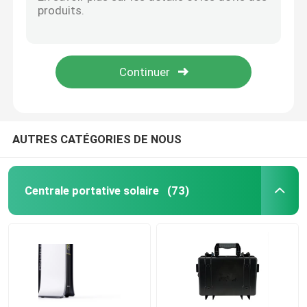
Catégorie profonde A du cycle 51.2V 280AH de batterie d'ion de lithium des télécoms 14KWH
Batterie lithium-ion commerciale d'UPS pratique avec l'écran d'affichage d'affichage à cristaux liquides
Batterie du lithium EV
Rendement élevé de lithium de fer de batterie fixée au mur à la maison de phosphate avec l'affichage à cristaux liquides
Multifonction portatif de batterie au lithium de stockage d'énergie solaire d'OEM
Batterie au lithium LifeP04
Batterie au lithium antipoussière de 10.24KWH UPS pour le support de matériel médical
Batterie au lithium de stockage de l'énergie
AUTRES CATÉGORIES DE NOUS
Batterie électrique de vélo de lithium
Centrale portative solaire
(73)
Batterie de phosphate de fer de lithium
Inverseur solaire hybride
Batterie d'ion de lithium