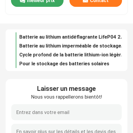
meilleur prix
Contact
Batterie au lithium Multiscene BMS LifeP04 220AH pour les systèmes de secours militaires
Batterie marine LifeP04 stable pratique, cellules prismatiques au lithium Ultraportable
Au sujet de nous
Batterie au lithium profonde du cycle LifeP04 de cv de cc 12.8V léger 100ah universelle
Batterie au lithium profonde durable des cellules 18650, batterie à cycle profond de lithium à la maison pour solaire
Visite d'usine
Batterie au lithium antidéflagrante LifeP04 200AH avec BMS intégré
Batterie au lithium imperméable de stockage d'énergie 51.2V 100AH ​​pour la maison
Contrôle de qualité
Cycle profond de la batterie lithium-ion légère MSDS avec BMS intégré
Pour le stockage des batteries solaires
Batterie au lithium rechargeable de stockage de l'énergie de NCM 51.2V pour l'énergie solaire
Contact USA
Ion léger de lithium de stockage de l'énergie IP20, batterie au lithium pour la grille solaire
Laisser un message
Batterie au lithium hybride de Multiscene IP30, batterie rechargeable de phosphate de fer de lithium
Nouvelles
Nous vous rappellerons bientôt!
Lithium Ion Battery Grid Storage, remisage de ROHS des batteries de 51.2V 100AH Bluetooth CATL
Message publicitaire rechargeable d'Ion Battery Remote Monitor For du lithium 5.12KWH
Demandez une citation
Message publicitaire ininterruptible fixé au mur de batterie d'ion de lithium avec l'affichage d'affichage à cristaux liquides
Batterie au lithium commerciale de stockage de l'énergie 100A avec la caisse en métal blanc
Centrale portative solaire