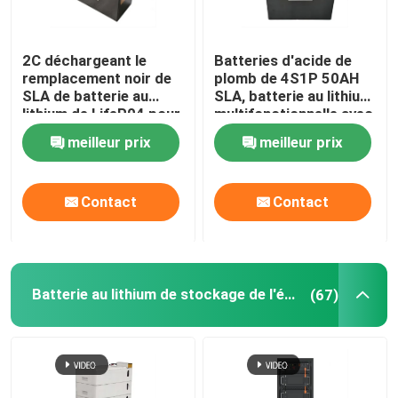
2C déchargeant le
Batteries d'acide de
remplacement noir de
plomb de 4S1P 50AH
SLA de batterie au
SLA, batterie au lithium
lithium de LifeP04 pour
multifonctionnelle avec
le support de fourgon
BMS
meilleur prix
meilleur prix
de campeur
Contact
Contact
Batterie au lithium de stockage de l'énergie
(67)