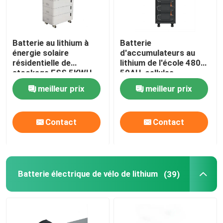
Batterie au lithium à
Batterie
énergie solaire
d'accumulateurs au
résidentielle de
lithium de l'école 480V
stockage ESS 5KWH
50AH, cellules
10KWH 15kWH
prismatiques d'ion de
meilleur prix
meilleur prix
Bluetooth Li
Contact
Contact
Batterie électrique de vélo de lithium
(39)