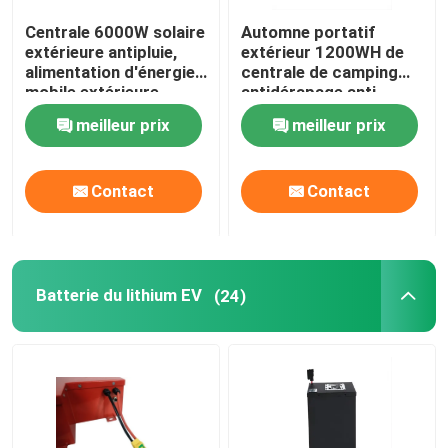
Centrale 6000W solaire
Automne portatif
batterie au lithium 18650
extérieure antipluie,
extérieur 1200WH de
alimentation d'énergie
centrale de camping
mobile extérieure
antidérapage anti
légère
meilleur prix
meilleur prix
Contact
Contact
Batterie du lithium EV
(24)