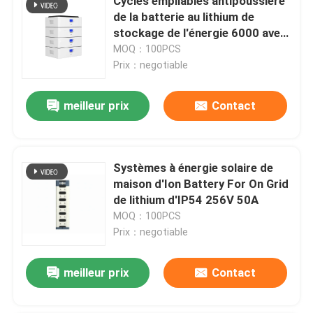
Cycles empilables antipoussière
de la batterie au lithium de
stockage de l'énergie 6000 avec
le moniteur à distance
MOQ：100PCS
Prix：negotiable
meilleur prix
Contact
Systèmes à énergie solaire de
maison d'Ion Battery For On Grid
de lithium d'IP54 256V 50A
MOQ：100PCS
Prix：negotiable
meilleur prix
Contact