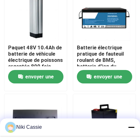
Au sujet de nous
Visite d'usine
Paquet 48V 10.4Ah de
Batterie électrique
batterie de véhicule
pratique de fauteuil
Contrôle de qualité
électrique de poissons
roulant de BMS,
argentés 800 fois
batterie d'ion du
lithium 2160WH pour
envoyer une
envoyer une
Contact USA
des voitures d'EV
demande
demande
Nouvelles
Demandez une citation
Niki Cassie
Centrale portative solaire