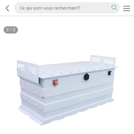
2
/
2