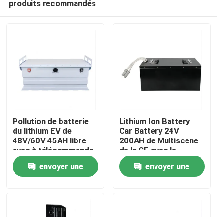
produits recommandés
Pollution de batterie
Lithium Ion Battery
du lithium EV de
Car Battery 24V
48V/60V 45AH libre
200AH de Multiscene
avec à télécommande
de la CE avec le
Maison
terminal M8
envoyer une
envoyer une
Produits
demande
demande
Vidéos