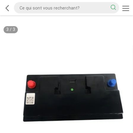
3
/
3