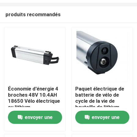
produits recommandés
Économie d'énergie 4
Paquet électrique de
broches 48V 10.4AH
batterie de vélo de
Maison
18650 Vélo électrique
cycle de la vie de
au lithium
bouteille de lithium
superbe de l'affaire
Produits
envoyer une
envoyer une
18650 10S6P
36V/48V 15AH pour la
demande
demande
bicyclette électrique
Vidéos