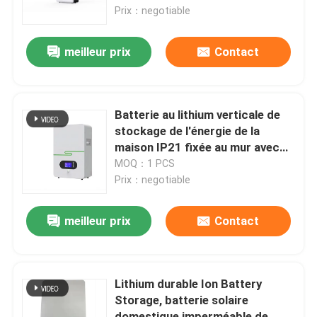
Prix：negotiable
Au sujet de nous
meilleur prix
Contact
Visite d'usine
Batterie au lithium verticale de
Contrôle de qualité
stockage de l'énergie de la
maison IP21 fixée au mur avec
l'affichage à cristaux liquides
MOQ：1 PCS
Contact USA
Prix：negotiable
Nouvelles
meilleur prix
Contact
Demandez une citation
Lithium durable Ion Battery
Storage, batterie solaire
Centrale portative solaire
domestique imperméable de