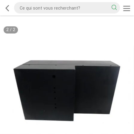
2
/
2