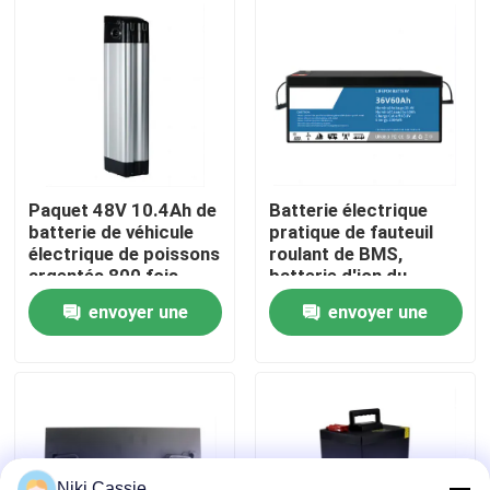
Au sujet de nous
Visite d'usine
Contrôle de qualité
Paquet 48V 10.4Ah de
Batterie électrique
batterie de véhicule
pratique de fauteuil
électrique de poissons
roulant de BMS,
Contact USA
argentés 800 fois
batterie d'ion du
lithium 2160WH pour
envoyer une
envoyer une
des voitures d'EV
Nouvelles
demande
demande
Demandez une citation
Centrale portative solaire
Niki Cassie