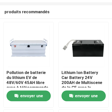
produits recommandés
Pollution de batterie
Lithium Ion Battery
du lithium EV de
Car Battery 24V
Maison
48V/60V 45AH libre
200AH de Multiscene
avec à télécommande
de la CE avec le
terminal M8
Produits
envoyer une
envoyer une
demande
demande
Vidéos